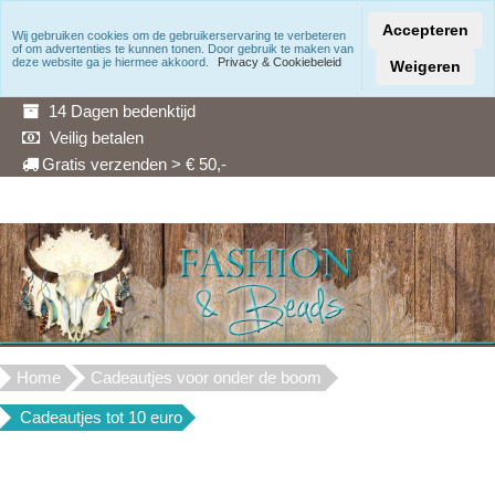
Accepteren
Wij gebruiken cookies om de gebruikerservaring te verbeteren
of om advertenties te kunnen tonen. Door gebruik te maken van
Snelle levering
deze website ga je hiermee akkoord.
Privacy & Cookiebeleid
Weigeren
3 Maanden garantie
14 Dagen bedenktijd
Veilig betalen
Gratis verzenden > € 50,-
Home
Cadeautjes voor onder de boom
Cadeautjes tot 10 euro