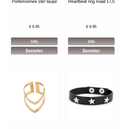
Portemonnee ster taupe
Heartbeat ring maat 17,5
€
9.95
€
9.95