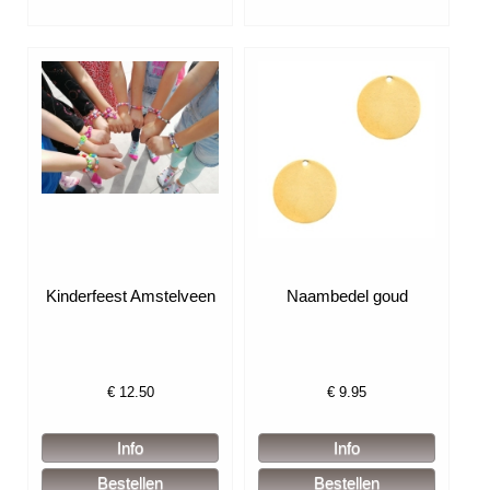
Kinderfeest Amstelveen
Naambedel goud
€
12.50
€
9.95