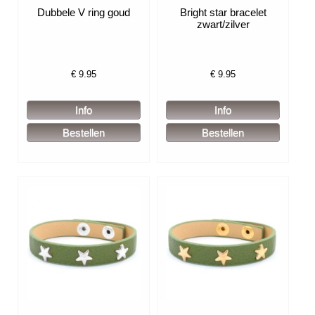
Dubbele V ring goud
Bright star bracelet
zwart/zilver
€
9.95
€
9.95