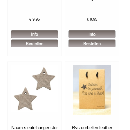
€
9.95
€
9.95
Naam sleutelhanger ster
Rvs oorbellen feather