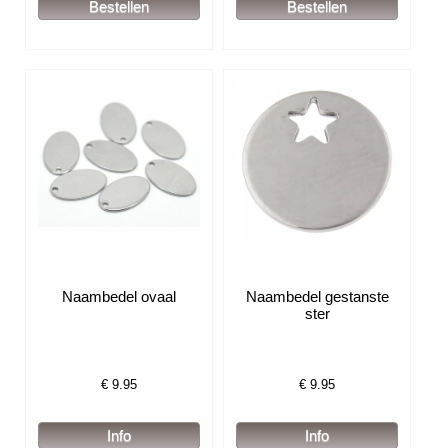
Naambedel ovaal
Naambedel gestanste
ster
€
9.95
€
9.95