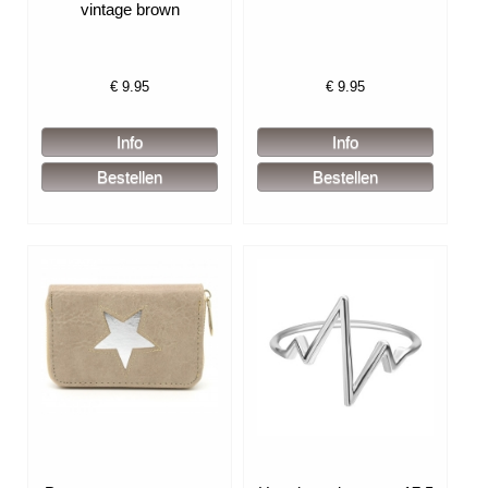
vintage brown
€
9.95
€
9.95