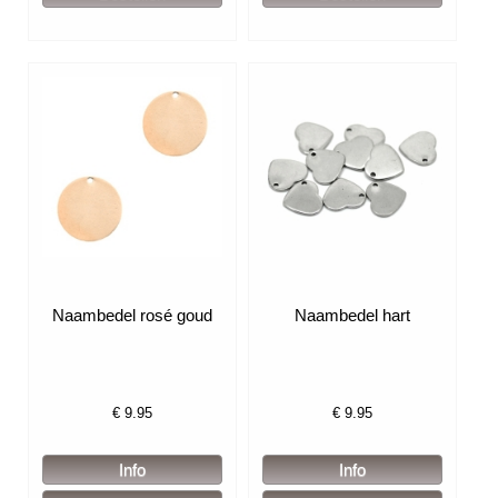
Naambedel rosé goud
Naambedel hart
€
9.95
€
9.95