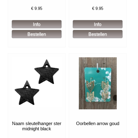
€
9.95
€
9.95
Naam sleutelhanger ster
Oorbellen arrow goud
midnight black