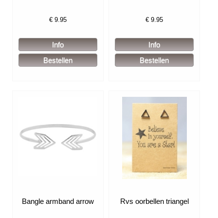
€
9.95
€
9.95
Bangle armband arrow
Rvs oorbellen triangel