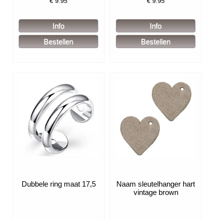
€
9.95
€
9.95
Dubbele ring maat 17,5
Naam sleutelhanger hart
vintage brown