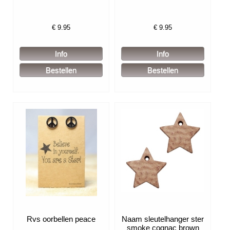
€
9.95
€
9.95
Rvs oorbellen peace
Naam sleutelhanger ster
smoke cognac brown