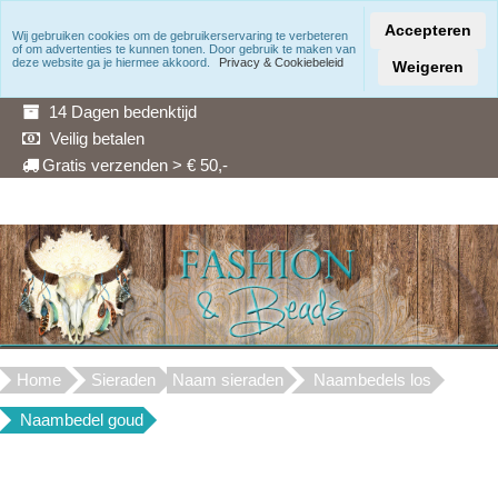
Accepteren
Wij gebruiken cookies om de gebruikerservaring te verbeteren
of om advertenties te kunnen tonen. Door gebruik te maken van
Snelle levering
deze website ga je hiermee akkoord.
Privacy & Cookiebeleid
Weigeren
3 Maanden garantie
14 Dagen bedenktijd
Veilig betalen
Gratis verzenden > € 50,-
Home
Sieraden
Naam sieraden
Naambedels los
Naambedel goud