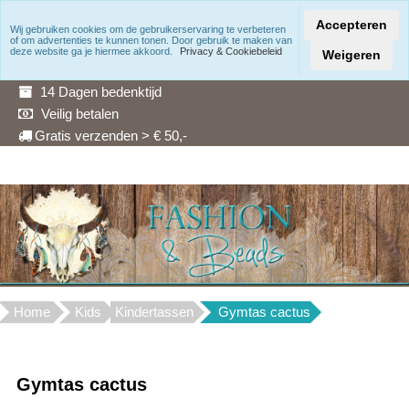
Accepteren
Wij gebruiken cookies om de gebruikerservaring te verbeteren
of om advertenties te kunnen tonen. Door gebruik te maken van
Snelle levering
deze website ga je hiermee akkoord.
Privacy & Cookiebeleid
Weigeren
3 Maanden garantie
14 Dagen bedenktijd
Veilig betalen
Gratis verzenden > € 50,-
Home
Kids
Kindertassen
Gymtas cactus
Gymtas cactus