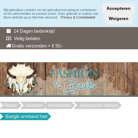
Accepteren
Wij gebruiken cookies om de gebruikerservaring te verbeteren
of om advertenties te kunnen tonen. Door gebruik te maken van
Snelle levering
deze website ga je hiermee akkoord.
Privacy & Cookiebeleid
Weigeren
3 Maanden garantie
14 Dagen bedenktijd
Veilig betalen
Gratis verzenden > € 50,-
Home
Sieraden
Armbanden
Armbanden dames
Bangle armband hart