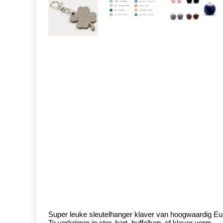
Super leuke sleutelhanger klaver van hoogwaardig Eu
Te verkrijgen in ster, hart, buffelkop, of klaver vorm.