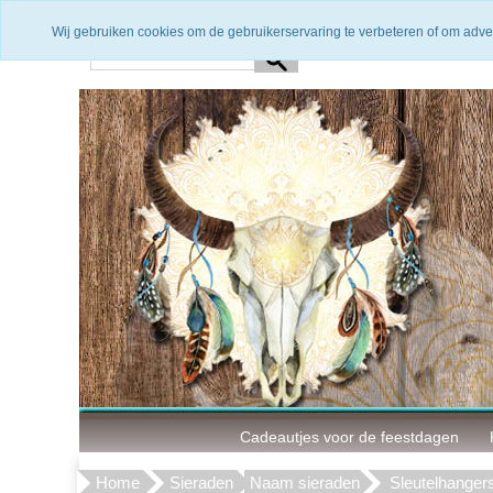
Snelle levering
3 Maanden g
Wij gebruiken cookies om de gebruikerservaring te verbeteren of om adve
Cadeautjes voor de feestdagen
Home
Sieraden
Naam sieraden
Sleutelhange