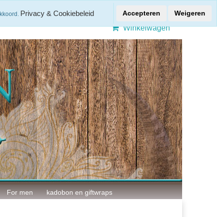
Gratis verzenden > € 50,-
Privacy & Cookiebeleid
Accepteren
Weigeren
akkoord.
Winkelwagen
For men
kadobon en giftwraps