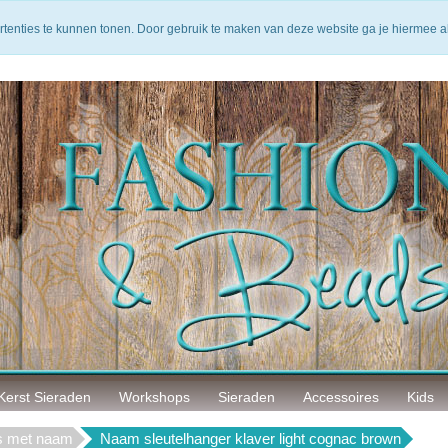
arantie
14 Dagen bedenktijd
Veilig betalen
rtenties te kunnen tonen. Door gebruik te maken van deze website ga je hiermee 
Kerst Sieraden
Workshops
Sieraden
Accessoires
Kids
rs met naam
Naam sleutelhanger klaver light cognac brown