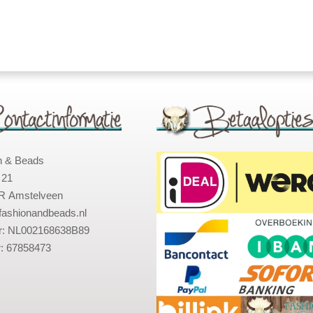
n & Beads
 21
R Amstelveen
fashionandbeads.nl
: NL002168638B89
: 67858473