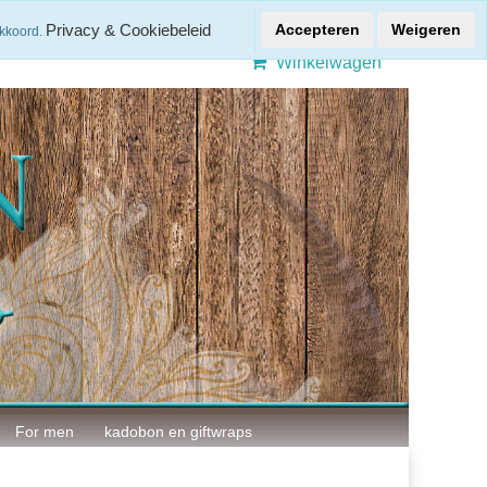
Gratis verzenden > € 50,-
Privacy & Cookiebeleid
Accepteren
Weigeren
akkoord.
Winkelwagen
For men
kadobon en giftwraps