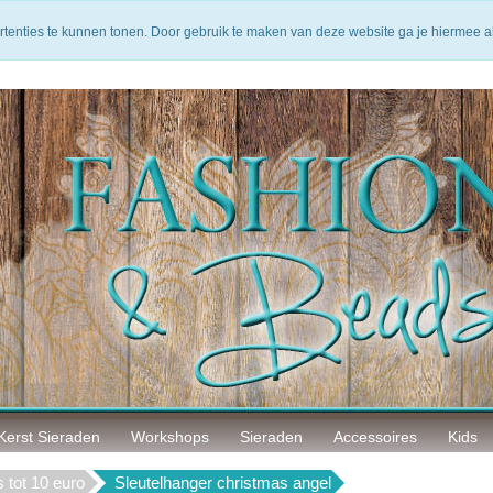
arantie
14 Dagen bedenktijd
Veilig betalen
rtenties te kunnen tonen. Door gebruik te maken van deze website ga je hiermee 
Kerst Sieraden
Workshops
Sieraden
Accessoires
Kids
 tot 10 euro
Sleutelhanger christmas angel