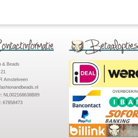
n & Beads
 21
R Amstelveen
fashionandbeads.nl
: NL002168638B89
: 67858473