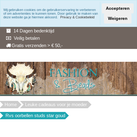
Accepteren
Wij gebruiken cookies om de gebruikerservaring te verbeteren
of om advertenties te kunnen tonen. Door gebruik te maken van
Snelle levering
deze website ga je hiermee akkoord.
Privacy & Cookiebeleid
Weigeren
3 Maanden garantie
14 Dagen bedenktijd
Veilig betalen
Gratis verzenden > € 50,-
Home
Leuke cadeaus voor je moeder
Rvs oorbellen studs star goud