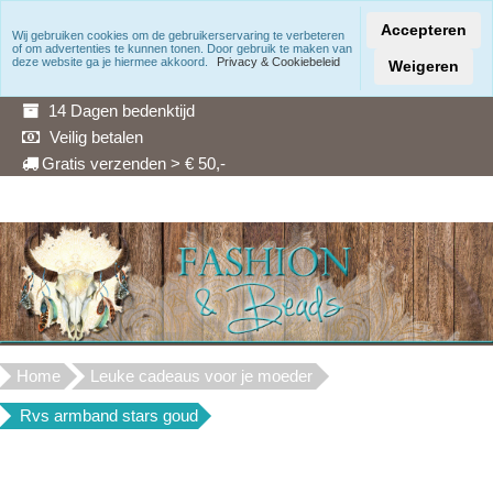
Accepteren
Wij gebruiken cookies om de gebruikerservaring te verbeteren
of om advertenties te kunnen tonen. Door gebruik te maken van
Snelle levering
deze website ga je hiermee akkoord.
Privacy & Cookiebeleid
Weigeren
3 Maanden garantie
14 Dagen bedenktijd
Veilig betalen
Gratis verzenden > € 50,-
Home
Leuke cadeaus voor je moeder
Rvs armband stars goud