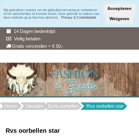
Accepteren
Wij gebruiken cookies om de gebruikerservaring te verbeteren
of om advertenties te kunnen tonen. Door gebruik te maken van
Snelle levering
deze website ga je hiermee akkoord.
Privacy & Cookiebeleid
Weigeren
3 Maanden garantie
14 Dagen bedenktijd
Veilig betalen
Gratis verzenden > € 50,-
Home
Sieraden
Boho oorbellen
Rvs oorbellen star
Rvs oorbellen star