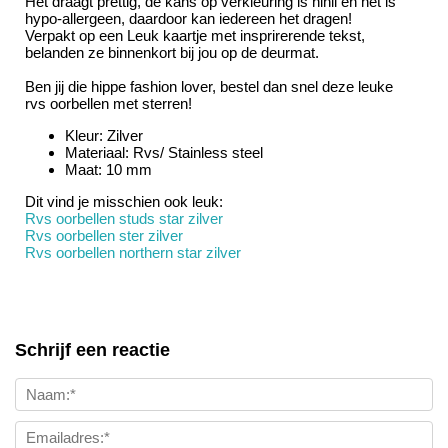
Het draagt prettig, de kans op verkleuring is nihil en het is
hypo-allergeen, daardoor kan iedereen het dragen!
Verpakt op een Leuk kaartje met insprirerende tekst,
belanden ze binnenkort bij jou op de deurmat.
Ben jij die hippe fashion lover, bestel dan snel deze leuke
rvs oorbellen met sterren!
Kleur: Zilver
Materiaal: Rvs/ Stainless steel
Maat: 10 mm
Dit vind je misschien ook leuk:
Rvs oorbellen studs star zilver
Rvs oorbellen ster zilver
Rvs oorbellen northern star zilver
Schrijf een reactie