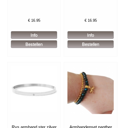
€
16.95
€
16.95
Rvs armband ster zilver
Armbandenset panther