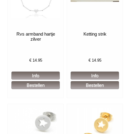
Rvs armband hartje
Ketting strik
zilver
€
14.95
€
14.95