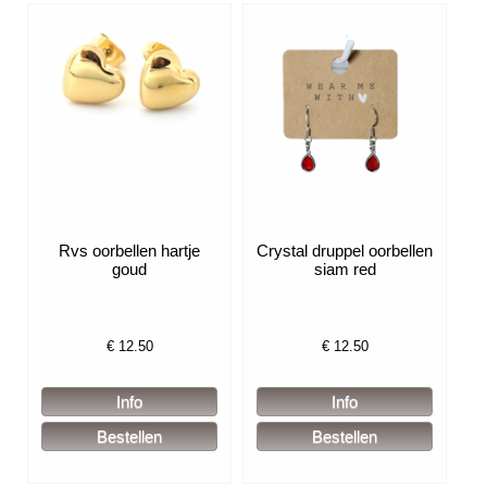
Rvs oorbellen hartje
Crystal druppel oorbellen
goud
siam red
€
12.50
€
12.50