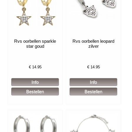
Rvs oorbellen sparkle
Rvs oorbellen leopard
star goud
zilver
€
14.95
€
14.95