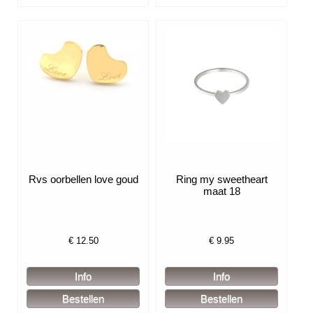
Rvs oorbellen love goud
Ring my sweetheart
maat 18
€
12.50
€
9.95