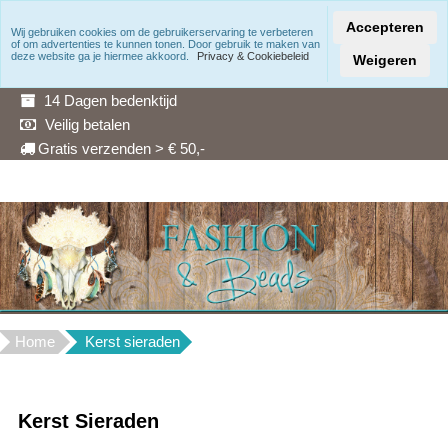
Accepteren
Wij gebruiken cookies om de gebruikerservaring te verbeteren
of om advertenties te kunnen tonen. Door gebruik te maken van
Snelle levering
deze website ga je hiermee akkoord.
Privacy & Cookiebeleid
Weigeren
3 Maanden garantie
14 Dagen bedenktijd
Veilig betalen
Gratis verzenden > € 50,-
Home
Kerst sieraden
Kerst Sieraden