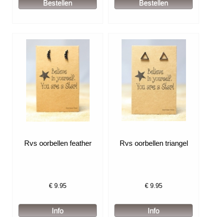
Rvs oorbellen feather
Rvs oorbellen triangel
€
9.95
€
9.95