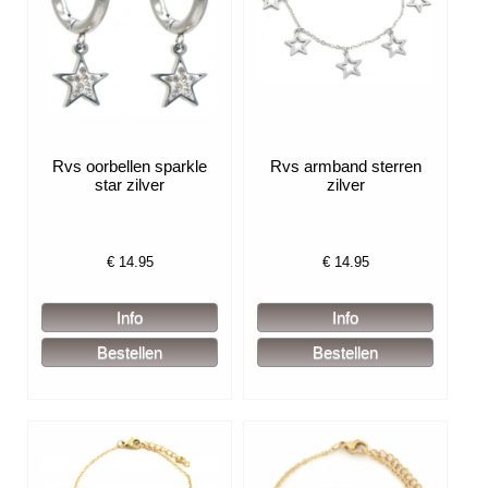
Rvs oorbellen sparkle
Rvs armband sterren
star zilver
zilver
€
14.95
€
14.95