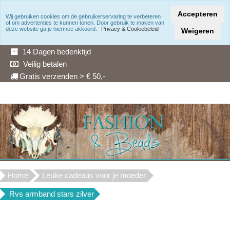
Accepteren
Wij gebruiken cookies om de gebruikerservaring te verbeteren
of om advertenties te kunnen tonen. Door gebruik te maken van
Snelle levering
deze website ga je hiermee akkoord.
Privacy & Cookiebeleid
Weigeren
3 Maanden garantie
14 Dagen bedenktijd
Veilig betalen
Gratis verzenden > € 50,-
Home
Leuke cadeaus voor je moeder
Rvs armband stars zilver