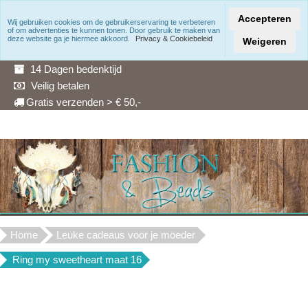
Accepteren
Wij gebruiken cookies om de gebruikerservaring te verbeteren
of om advertenties te kunnen tonen. Door gebruik te maken van
Snelle levering
deze website ga je hiermee akkoord.
Privacy & Cookiebeleid
Weigeren
3 Maanden garantie
14 Dagen bedenktijd
Veilig betalen
Gratis verzenden > € 50,-
Home
Leuke cadeaus voor je moeder
Ring my sweetheart maat 16