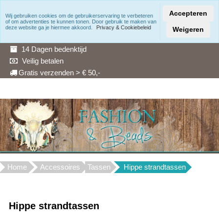
Accepteren
Wij gebruiken cookies om de gebruikerservaring te verbeteren
of om advertenties te kunnen tonen. Door gebruik te maken van
Snelle levering
deze website ga je hiermee akkoord.
Privacy & Cookiebeleid
Weigeren
3 Maanden garantie
14 Dagen bedenktijd
Veilig betalen
Gratis verzenden > € 50,-
Home
Accessoires
Tassen
Hippe strandtassen
Hippe strandtassen