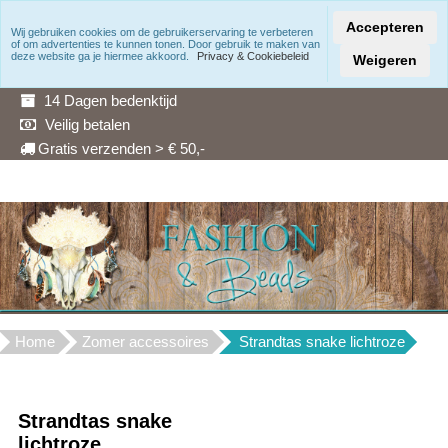
Accepteren
Wij gebruiken cookies om de gebruikerservaring te verbeteren
of om advertenties te kunnen tonen. Door gebruik te maken van
Snelle levering
deze website ga je hiermee akkoord.
Privacy & Cookiebeleid
Weigeren
3 Maanden garantie
14 Dagen bedenktijd
Veilig betalen
Gratis verzenden > € 50,-
Home
Zomer accessoires
Strandtas snake lichtroze
Strandtas snake
lichtroze