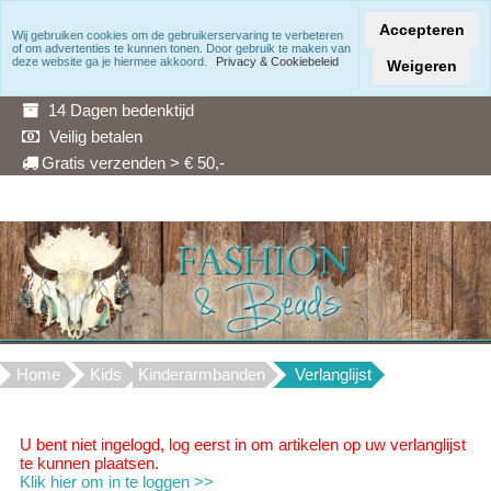
Accepteren
Wij gebruiken cookies om de gebruikerservaring te verbeteren
of om advertenties te kunnen tonen. Door gebruik te maken van
Snelle levering
deze website ga je hiermee akkoord.
Privacy & Cookiebeleid
Weigeren
3 Maanden garantie
14 Dagen bedenktijd
Veilig betalen
Gratis verzenden > € 50,-
Home
Kids
Kinderarmbanden
Verlanglijst
U bent niet ingelogd, log eerst in om artikelen op uw verlanglijst
te kunnen plaatsen.
Klik hier om in te loggen >>