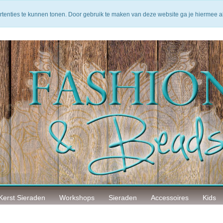
arantie
14 Dagen bedenktijd
Veilig betalen
rtenties te kunnen tonen. Door gebruik te maken van deze website ga je hiermee 
Kerst Sieraden
Workshops
Sieraden
Accessoires
Kids