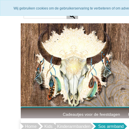
Snelle levering
3 Maanden g
Wij gebruiken cookies om de gebruikerservaring te verbeteren of om adve
Cadeautjes voor de feestdagen
Home
Kids
Kinderarmbanden
Sos armband