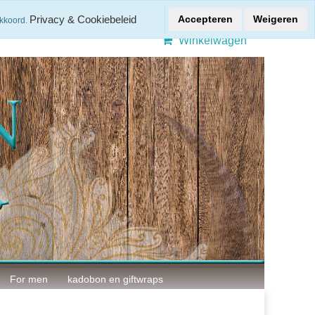
Gratis verzenden > € 50,-
Privacy & Cookiebeleid
Accepteren
Weigeren
akkoord.
Winkelwagen
For men
kadobon en giftwraps