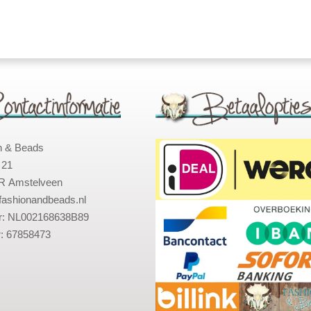
n & Beads
 21
R Amstelveen
fashionandbeads.nl
: NL002168638B89
: 67858473