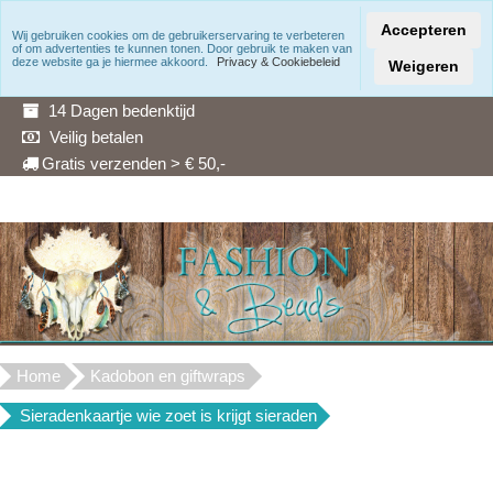
Accepteren
Wij gebruiken cookies om de gebruikerservaring te verbeteren
of om advertenties te kunnen tonen. Door gebruik te maken van
Snelle levering
deze website ga je hiermee akkoord.
Privacy & Cookiebeleid
Weigeren
3 Maanden garantie
14 Dagen bedenktijd
Veilig betalen
Gratis verzenden > € 50,-
Home
Kadobon en giftwraps
Sieradenkaartje wie zoet is krijgt sieraden