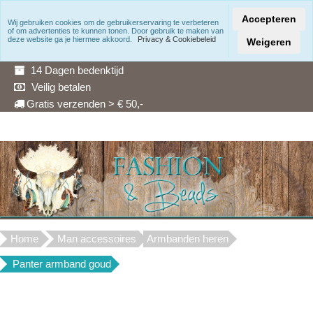
Accepteren
Wij gebruiken cookies om de gebruikerservaring te verbeteren
of om advertenties te kunnen tonen. Door gebruik te maken van
Snelle levering
deze website ga je hiermee akkoord.
Privacy & Cookiebeleid
Weigeren
3 Maanden garantie
14 Dagen bedenktijd
Veilig betalen
Gratis verzenden > € 50,-
Home
Man accessoires
Armbanden heren
Panter armband goud