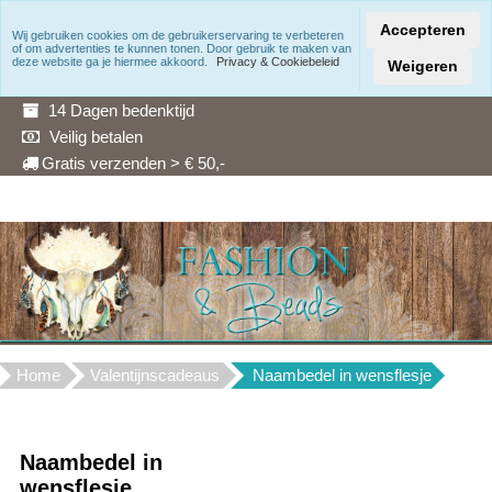
Accepteren
Wij gebruiken cookies om de gebruikerservaring te verbeteren
of om advertenties te kunnen tonen. Door gebruik te maken van
Snelle levering
deze website ga je hiermee akkoord.
Privacy & Cookiebeleid
Weigeren
3 Maanden garantie
14 Dagen bedenktijd
Veilig betalen
Gratis verzenden > € 50,-
Home
Valentijnscadeaus
Naambedel in wensflesje
Naambedel in
wensflesje