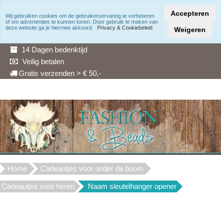
Accepteren
Wij gebruiken cookies om de gebruikerservaring te verbeteren
of om advertenties te kunnen tonen. Door gebruik te maken van
Snelle levering
deze website ga je hiermee akkoord.
Privacy & Cookiebeleid
Weigeren
3 Maanden garantie
14 Dagen bedenktijd
Veilig betalen
Gratis verzenden > € 50,-
Home
Cadeautjes voor onder de boom
Cadeautjes voor heren
Naam sleutelhanger opener