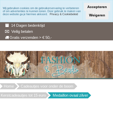
Accepteren
Wij gebruiken cookies om de gebruikerservaring te verbeteren
of om advertenties te kunnen tonen. Door gebruik te maken van
Snelle levering
deze website ga je hiermee akkoord.
Privacy & Cookiebeleid
Weigeren
3 Maanden garantie
14 Dagen bedenktijd
Veilig betalen
Gratis verzenden > € 50,-
Home
Cadeautjes voor onder de boom
Kerstcadeautjes tot 15 euro
Medaillon ovaal zilver