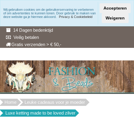
Accepteren
Wij gebruiken cookies om de gebruikerservaring te verbeteren
of om advertenties te kunnen tonen. Door gebruik te maken van
Snelle levering
deze website ga je hiermee akkoord.
Privacy & Cookiebeleid
Weigeren
3 Maanden garantie
14 Dagen bedenktijd
Veilig betalen
Gratis verzenden > € 50,-
Home
Leuke cadeaus voor je moeder
Luxe ketting made to be loved zilver