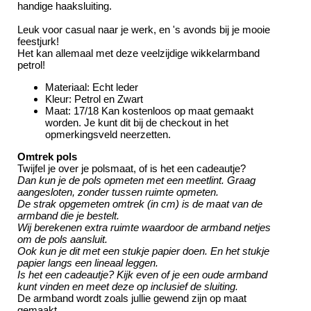
handige haaksluiting.
Leuk voor casual naar je werk, en 's avonds bij je mooie
feestjurk!
Het kan allemaal met deze veelzijdige wikkelarmband
petrol!
Materiaal: Echt leder
Kleur: Petrol en Zwart
Maat: 17/18 Kan kostenloos op maat gemaakt
worden. Je kunt dit bij de checkout in het
opmerkingsveld neerzetten.
Omtrek pols
Twijfel je over je polsmaat, of is het een cadeautje?
Dan kun je de pols opmeten met een meetlint. Graag
aangesloten, zonder tussen ruimte opmeten.
De strak opgemeten omtrek (in cm) is de maat van de
armband die je bestelt.
Wij berekenen extra ruimte waardoor de armband netjes
om de pols aansluit.
Ook kun je dit met een stukje papier doen. En het stukje
papier langs een lineaal leggen.
Is het een cadeautje? Kijk even of je een oude armband
kunt vinden en meet deze op inclusief de sluiting.
De armband wordt zoals jullie gewend zijn op maat
gemaakt.