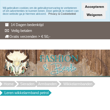
Accepteren
Wij gebruiken cookies om de gebruikerservaring te verbeteren
of om advertenties te kunnen tonen. Door gebruik te maken van
Snelle levering
deze website ga je hiermee akkoord.
Privacy & Cookiebeleid
Weigeren
3 Maanden garantie
14 Dagen bedenktijd
Veilig betalen
Gratis verzenden > € 50,-
Home
Sieraden
Armbanden
Wikkelarmbanden
Leren wikkelarmband petrol