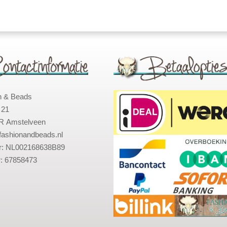
n & Beads
 21
R Amstelveen
fashionandbeads.nl
: NL002168638B89
: 67858473