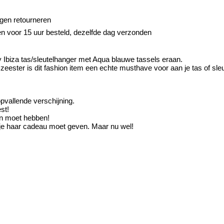
gen retourneren
 voor 15 uur besteld, dezelfde dag verzonden
Ibiza tas/sleutelhanger met Aqua blauwe tassels eraan.
 zeester is dit fashion item een echte musthave voor aan je tas of sle
opvallende verschijning.
st!
on moet hebben!
at je haar cadeau moet geven. Maar nu wel!