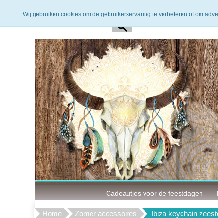
Snelle levering
3 Maanden g
Wij gebruiken cookies om de gebruikerservaring te verbeteren of om adve
Cadeautjes voor de feestdagen
Home
Zomer accessoires
Ibiza keychain zeest