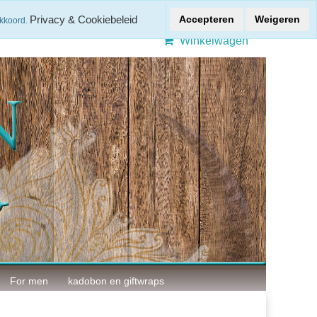
Gratis verzenden > € 50,-
Privacy & Cookiebeleid
Accepteren
Weigeren
akkoord.
Winkelwagen
For men
kadobon en giftwraps