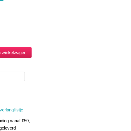
erlanglijstje
ding vanaf €50,-
geleverd