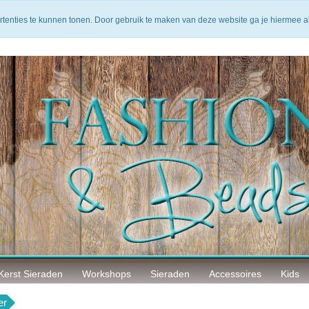
arantie
14 Dagen bedenktijd
Veilig betalen
rtenties te kunnen tonen. Door gebruik te maken van deze website ga je hiermee 
Kerst Sieraden
Workshops
Sieraden
Accessoires
Kids
er