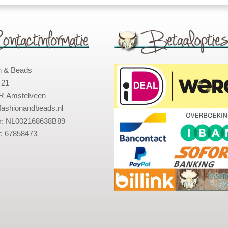
n & Beads
 21
R Amstelveen
fashionandbeads.nl
: NL002168638B89
: 67858473