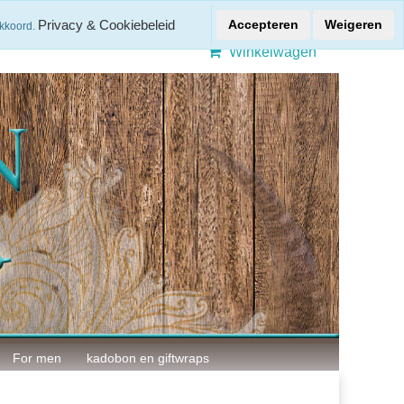
Gratis verzenden > € 50,-
Privacy & Cookiebeleid
Accepteren
Weigeren
akkoord.
Winkelwagen
For men
kadobon en giftwraps