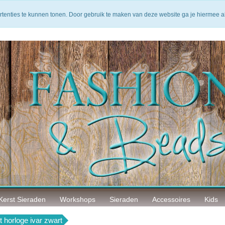
arantie
14 Dagen bedenktijd
Veilig betalen
rtenties te kunnen tonen. Door gebruik te maken van deze website ga je hiermee 
Kerst Sieraden
Workshops
Sieraden
Accessoires
Kids
t horloge ivar zwart