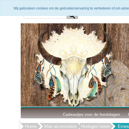
Snelle levering
3 Maanden g
Wij gebruiken cookies om de gebruikerservaring te verbeteren of om adve
Cadeautjes voor de feestdagen
Home
Man accessoires
Horloges heren
Ernes