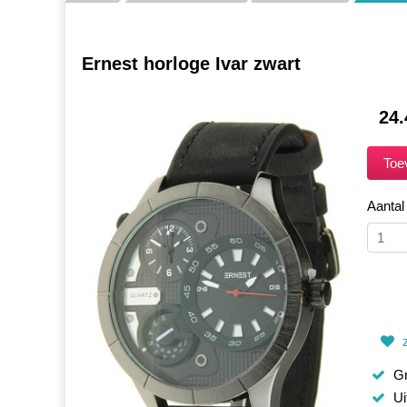
Ernest horloge Ivar zwart
24.
Aantal
z
Gr
Ui