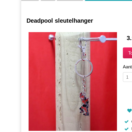
Deadpool sleutelhanger
3
Aant