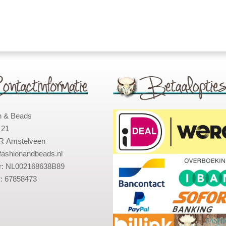
n & Beads
 21
R Amstelveen
fashionandbeads.nl
: NL002168638B89
: 67858473