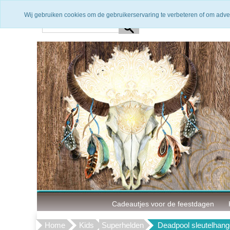
Snelle levering
3 Maanden g
Wij gebruiken cookies om de gebruikerservaring te verbeteren of om adve
Cadeautjes voor de feestdagen
Home
Kids
Superhelden
Deadpool sleutelhang