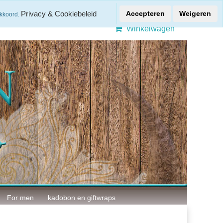
Gratis verzenden > € 50,-
Privacy & Cookiebeleid
Accepteren
Weigeren
akkoord.
Winkelwagen
For men
kadobon en giftwraps