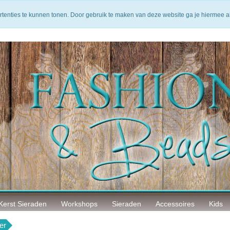
arantie
14 Dagen bedenktijd
Veilig betalen
rtenties te kunnen tonen. Door gebruik te maken van deze website ga je hiermee 
Kerst Sieraden
Workshops
Sieraden
Accessoires
Kids
er